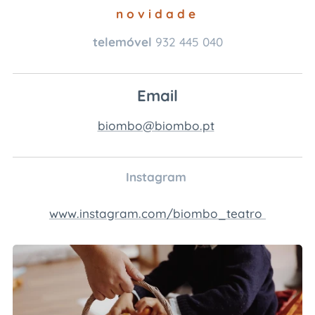
n o v i d a d e
telemóvel
932 445 040
Email
biombo@biombo.pt
Instagram
www.instagram.com/biombo_teatro